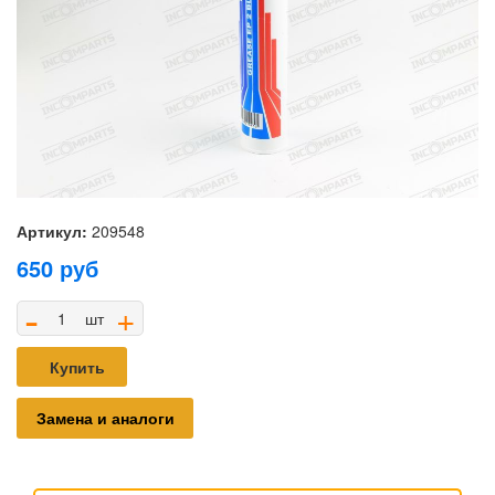
Артикул:
209548
650
руб
-
+
шт
Купить
Замена и аналоги