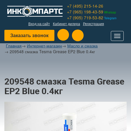
+7 (495) 215-14-26
+7 (965) 198-43-59
Whatsap
+7 (905) 719-53-82
Telegram
Вход на сайт
Кабинет дилера
Регистрация
Заказать звонок
Toggle
navigat
Главная
→
Интернет-магазин
→
Масло и смазка
→
209548 смазка Tesma Grease EP2 Blue 0.4кг
209548 смазка Tesma Grease
EP2 Blue 0.4кг