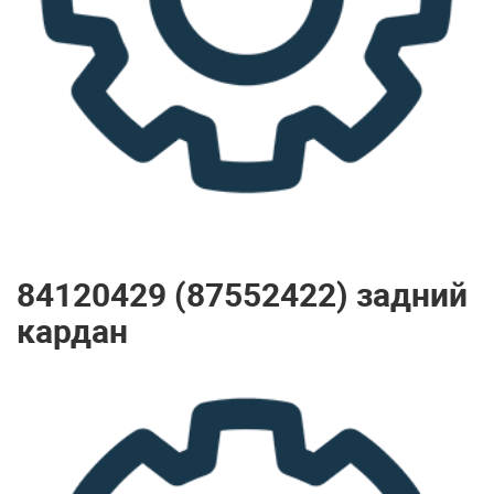
84120429 (87552422) задний
кардан