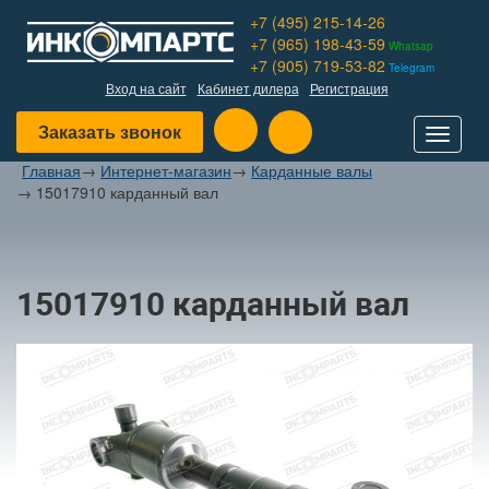
+7 (495) 215-14-26
+7 (965) 198-43-59
Whatsap
+7 (905) 719-53-82
Telegram
Вход на сайт
Кабинет дилера
Регистрация
Заказать звонок
Toggle
navigat
Главная
→
Интернет-магазин
→
Карданные валы
→
15017910 карданный вал
15017910 карданный вал