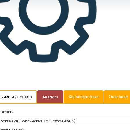
личие и доставка
Характеристики
Описание
Аналоги
личие:
осква (ул.Люблинская 153, строение 4)
нкара (авиа)