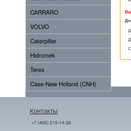
CARRARO
Ва
До
VOLVO
Д
Д
Caterpillar
С
Hidromek
Terex
Case-New Holland (CNH)
Контакты
+7 (495) 215-14-26