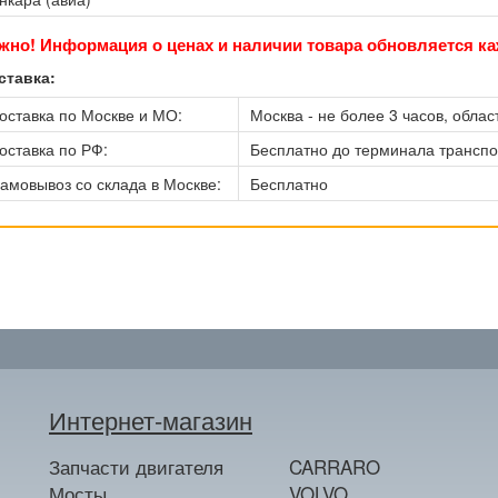
жно! Информация о ценах и наличии товара обновляется ка
ставка:
оставка по Москве и МО:
Москва - не более 3 часов, област
оставка по РФ:
Бесплатно до терминала трансп
амовывоз со склада в Москве:
Бесплатно
Интернет-магазин
Запчасти двигателя
CARRARO
Мосты
VOLVO