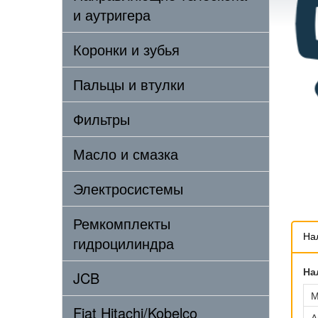
и аутригера
Коронки и зубья
Пальцы и втулки
Фильтры
Масло и смазка
Электросистемы
Ремкомплекты
На
гидроцилиндра
На
JCB
М
Fiat Hitachi/Kobelco
А