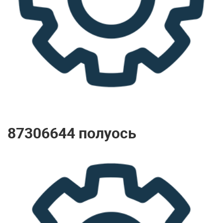
87306644 полуось