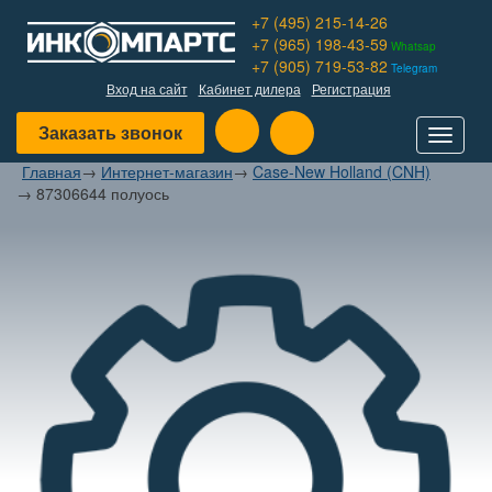
+7 (495) 215-14-26
+7 (965) 198-43-59
Whatsap
+7 (905) 719-53-82
Telegram
Вход на сайт
Кабинет дилера
Регистрация
Заказать звонок
Toggle
navigat
Главная
→
Интернет-магазин
→
Case-New Holland (CNH)
→
87306644 полуось