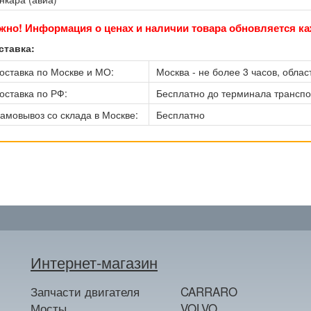
жно! Информация о ценах и наличии товара обновляется ка
ставка:
оставка по Москве и МО:
Москва - не более 3 часов, област
оставка по РФ:
Бесплатно до терминала трансп
амовывоз со склада в Москве:
Бесплатно
Интернет-магазин
Запчасти двигателя
CARRARO
Мосты
VOLVO