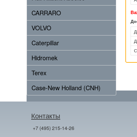
CARRARO
Ва
До
VOLVO
Д
Д
Caterpillar
С
Hidromek
Terex
Case-New Holland (CNH)
Контакты
+7 (495) 215-14-26