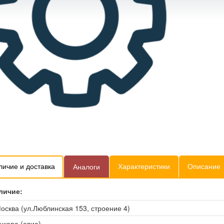
личие и доставка
Характеристики
Описание
Аналоги
личие:
осква (ул.Люблинская 153, строение 4)
нкара (авиа)