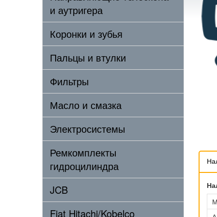
и аутригера
Коронки и зубья
Пальцы и втулки
Фильтры
Масло и смазка
Электросистемы
Ремкомплекты
На
гидроцилиндра
На
JCB
М
Fiat Hitachi/Kobelco
А