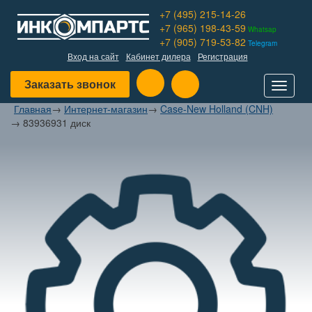
+7 (495) 215-14-26
+7 (965) 198-43-59
Whatsap
+7 (905) 719-53-82
Telegram
Вход на сайт
Кабинет дилера
Регистрация
Заказать звонок
Toggle
navigat
Главная
→
Интернет-магазин
→
Case-New Holland (CNH)
→
83936931 диск