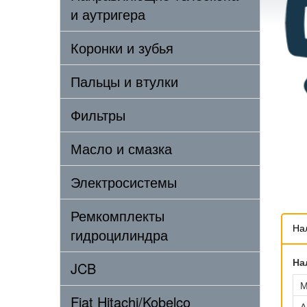
и аутригера
Коронки и зубья
Пальцы и втулки
Фильтры
Масло и смазка
Электросистемы
Ремкомплекты
На
гидроцилиндра
На
JCB
М
Fiat Hitachi/Kobelco
А