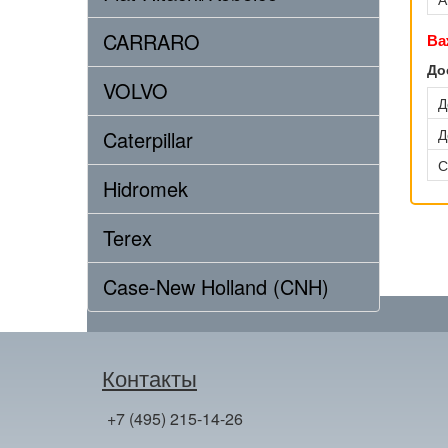
CARRARO
Ва
До
VOLVO
Д
Д
Caterpillar
С
Hidromek
Terex
Case-New Holland (CNH)
Контакты
+7 (495) 215-14-26