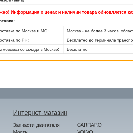
жно! Информация о ценах и наличии товара обновляется ка
ставка:
оставка по Москве и МО:
Москва - не более 3 часов, област
оставка по РФ:
Бесплатно до терминала трансп
амовывоз со склада в Москве:
Бесплатно
Интернет-магазин
Запчасти двигателя
CARRARO
Мосты
VOLVO