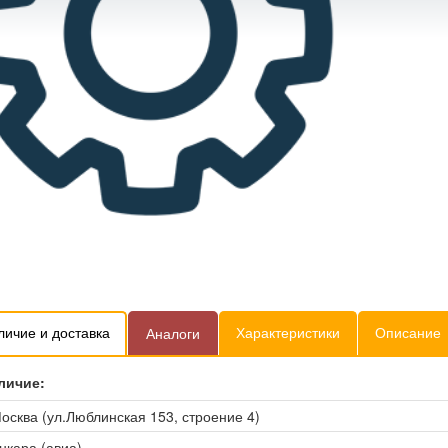
личие и доставка
Характеристики
Описание
Аналоги
личие:
осква (ул.Люблинская 153, строение 4)
нкара (авиа)