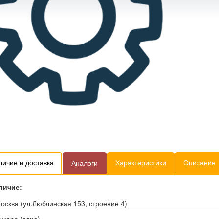
личие и доставка
Характеристики
Описание
Аналоги
личие:
осква (ул.Люблинская 153, строение 4)
нкара (авиа)