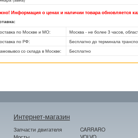
жно! Информация о ценах и наличии товара обновляется ка
ставка:
оставка по Москве и МО:
Москва - не более 3 часов, област
оставка по РФ:
Бесплатно до терминала трансп
амовывоз со склада в Москве:
Бесплатно
Интернет-магазин
Запчасти двигателя
CARRARO
Мосты
VOLVO