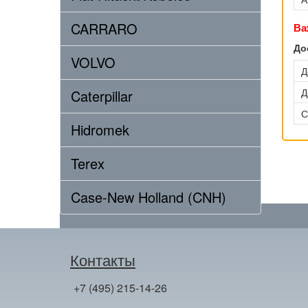
CARRARO
Ва
До
VOLVO
Д
Д
Caterpillar
С
Hidromek
Terex
Case-New Holland (CNH)
Контакты
+7 (495) 215-14-26