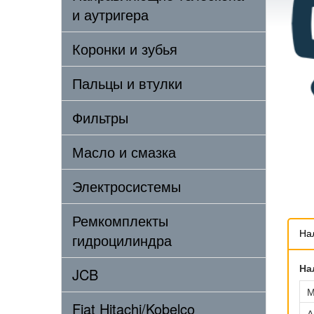
и аутригера
Коронки и зубья
Пальцы и втулки
Фильтры
Масло и смазка
Электросистемы
Ремкомплекты
На
гидроцилиндра
На
JCB
М
Fiat Hitachi/Kobelco
А