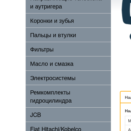
и аутригера
Коронки и зубья
Пальцы и втулки
Фильтры
Масло и смазка
Электросистемы
Ремкомплекты
На
гидроцилиндра
На
JCB
М
Fiat Hitachi/Kobelco
А