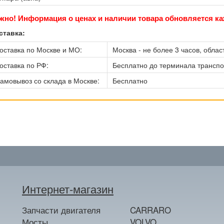
жно! Информация о ценах и наличии товара обновляется ка
ставка:
оставка по Москве и МО:
Москва - не более 3 часов, област
оставка по РФ:
Бесплатно до терминала трансп
амовывоз со склада в Москве:
Бесплатно
Интернет-магазин
Запчасти двигателя
CARRARO
Мосты
VOLVO