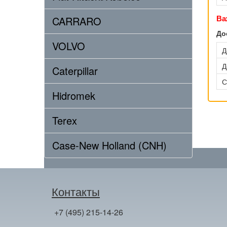
Ва
CARRARO
До
VOLVO
Д
Д
Caterpillar
С
Hidromek
Terex
Case-New Holland (CNH)
Контакты
+7 (495) 215-14-26