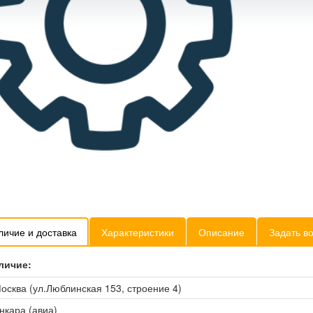
личие и доставка
Характеристики
Описание
Задать в
личие:
осква (ул.Люблинская 153, строение 4)
нкара (авиа)