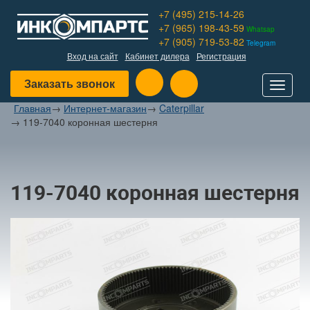
+7 (495) 215-14-26
+7 (965) 198-43-59
Whatsap
+7 (905) 719-53-82
Telegram
Вход на сайт
Кабинет дилера
Регистрация
Заказать звонок
Toggle
navigat
Главная
→
Интернет-магазин
→
Caterpillar
→
119-7040 коронная шестерня
119-7040 коронная шестерня