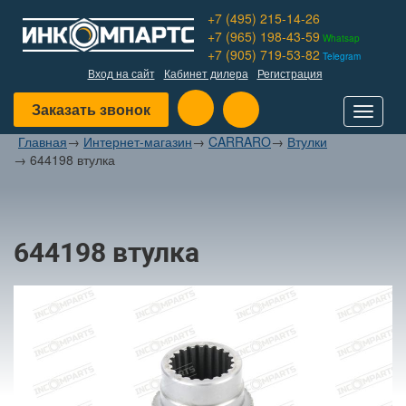
+7 (495) 215-14-26
+7 (965) 198-43-59
Whatsap
+7 (905) 719-53-82
Telegram
Вход на сайт
Кабинет дилера
Регистрация
Заказать звонок
Toggle
navigat
Главная
→
Интернет-магазин
→
CARRARO
→
Втулки
→
644198 втулка
644198 втулка