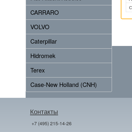
С
CARRARO
VOLVO
Caterpillar
Hidromek
Terex
Case-New Holland (CNH)
Контакты
+7 (495) 215-14-26