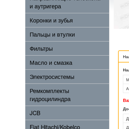
и аутригера
Коронки и зубья
Пальцы и втулки
Фильтры
На
Масло и смазка
На
Электросистемы
М
А
Ремкомплекты
гидроцилиндра
Ва
До
JCB
Д
Fiat Hitachi/Kobelco
Д