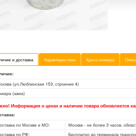
личие и доставка
Характеристики
Кросс-номера
Опис
личие:
осква (ул.Люблинская 153, строение 4)
нкара (авиа)
жно! Информация о ценах и наличии товара обновляется ка
ставка:
оставка по Москве и МО:
Москва - не более 3 часов, област
оставка по РФ:
Бесплатно до терминала трансп