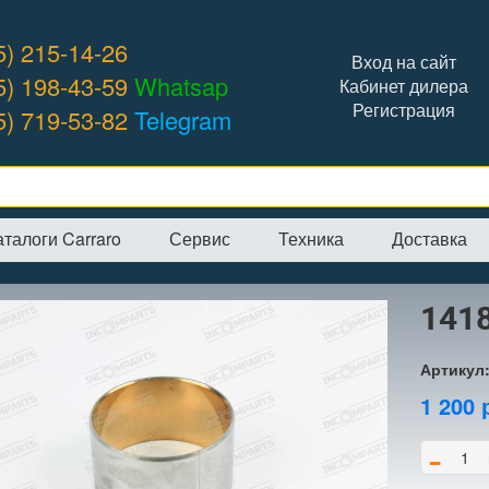
5) 215-14-26
Вход на сайт
5) 198-43-59
Whatsap
Кабинет дилера
Регистрация
5) 719-53-82
Telegram
аталоги Carraro
Сервис
Техника
Доставка
я
→
Интернет-магазин
→
CARRARO
→
Втулки
→
141887 втулка
141
Артикул
1 200
-