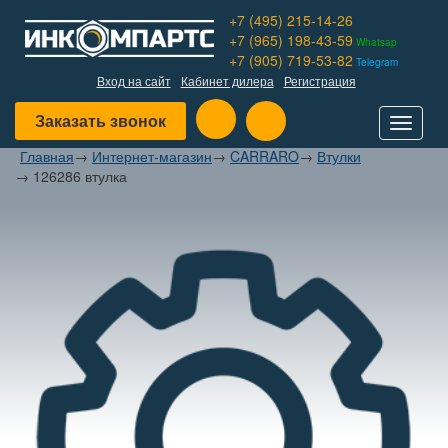
+7 (495) 215-14-26
+7 (965) 198-43-59
Whatsap
+7 (905) 719-53-82
Telegram
Вход на сайт
Кабинет дилера
Регистрация
Заказать звонок
Toggle
navigat
Главная
→
Интернет-магазин
→
CARRARO
→
Втулки
→
126286 втулка