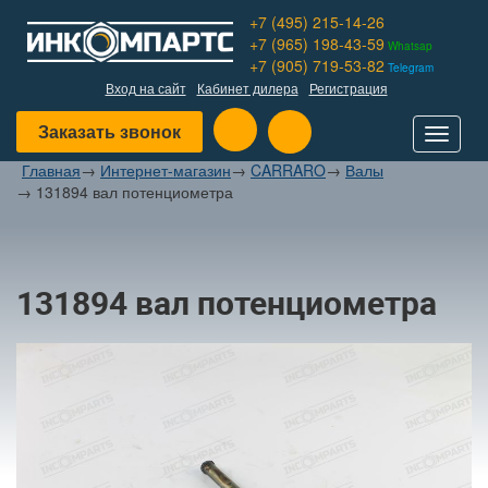
+7 (495) 215-14-26
+7 (965) 198-43-59
Whatsap
+7 (905) 719-53-82
Telegram
Вход на сайт
Кабинет дилера
Регистрация
Заказать звонок
Toggle
navigat
Главная
→
Интернет-магазин
→
CARRARO
→
Валы
→
131894 вал потенциометра
131894 вал потенциометра