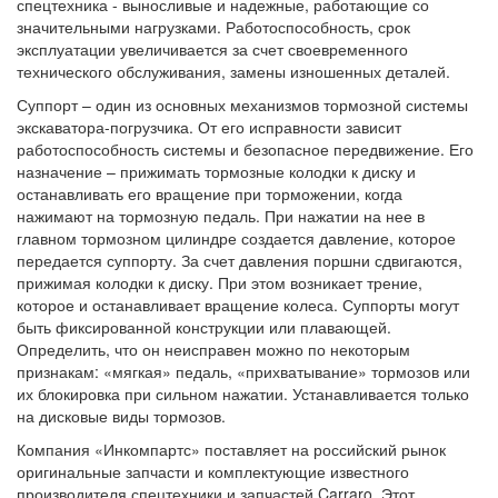
спецтехника - выносливые и надежные, работающие со
значительными нагрузками. Работоспособность, срок
эксплуатации увеличивается за счет своевременного
технического обслуживания, замены изношенных деталей.
Суппорт – один из основных механизмов тормозной системы
экскаватора-погрузчика. От его исправности зависит
работоспособность системы и безопасное передвижение. Его
назначение – прижимать тормозные колодки к диску и
останавливать его вращение при торможении, когда
нажимают на тормозную педаль. При нажатии на нее в
главном тормозном цилиндре создается давление, которое
передается суппорту. За счет давления поршни сдвигаются,
прижимая колодки к диску. При этом возникает трение,
которое и останавливает вращение колеса. Суппорты могут
быть фиксированной конструкции или плавающей.
Определить, что он неисправен можно по некоторым
признакам: «мягкая» педаль, «прихватывание» тормозов или
их блокировка при сильном нажатии. Устанавливается только
на дисковые виды тормозов.
Компания «Инкомпартс» поставляет на российский рынок
оригинальные запчасти и комплектующие известного
производителя спецтехники и запчастей Carraro. Этот