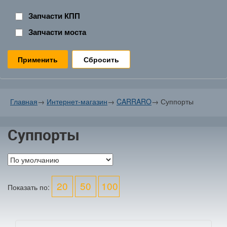
Запчасти КПП
Запчасти моста
Сбросить
Главная
→
Интернет-магазин
→
CARRARO
→
Суппорты
Суппорты
20
50
100
Показать по: