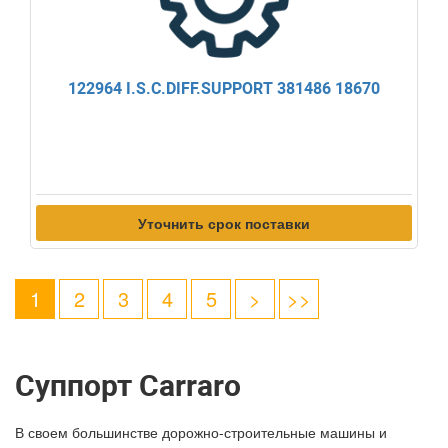
122964 I.S.C.DIFF.SUPPORT 381486 18670
Уточнить срок поставки
1
2
3
4
5
>
>>
Суппорт Carraro
В своем большинстве дорожно-строительные машины и