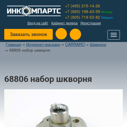
+7 (495) 215-14-26
+7 (965) 198-43-59
Whatsap
+7 (905) 719-53-82
Telegram
Вход на сайт
Кабинет дилера
Регистрация
Заказать звонок
Toggle
navigat
Главная
→
Интернет-магазин
→
CARRARO
→
Шкворни
→
68806 набор шкворня
68806 набор шкворня