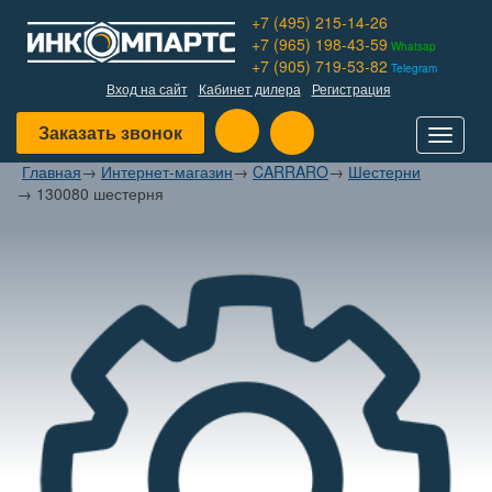
+7 (495) 215-14-26
+7 (965) 198-43-59
Whatsap
+7 (905) 719-53-82
Telegram
Вход на сайт
Кабинет дилера
Регистрация
Заказать звонок
Toggle
navigat
Главная
→
Интернет-магазин
→
CARRARO
→
Шестерни
→
130080 шестерня