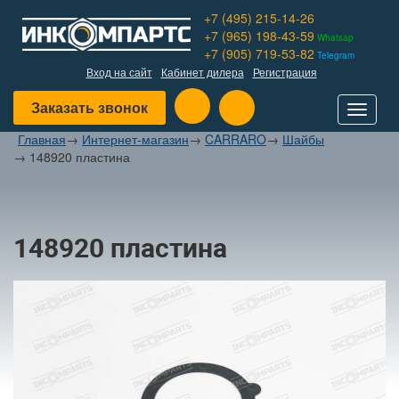
+7 (495) 215-14-26
+7 (965) 198-43-59
Whatsap
+7 (905) 719-53-82
Telegram
Вход на сайт
Кабинет дилера
Регистрация
Заказать звонок
Toggle
navigat
Главная
→
Интернет-магазин
→
CARRARO
→
Шайбы
→
148920 пластина
148920 пластина