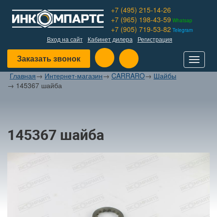
+7 (495) 215-14-26
+7 (965) 198-43-59
Whatsap
+7 (905) 719-53-82
Telegram
Вход на сайт
Кабинет дилера
Регистрация
Заказать звонок
Toggle
navigat
Главная
→
Интернет-магазин
→
CARRARO
→
Шайбы
→
145367 шайба
145367 шайба