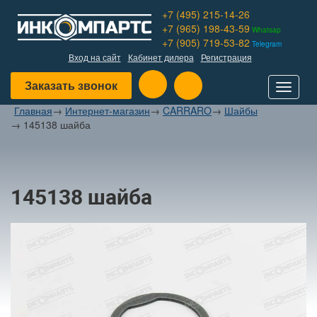
+7 (495) 215-14-26
+7 (965) 198-43-59
Whatsap
+7 (905) 719-53-82
Telegram
Вход на сайт
Кабинет дилера
Регистрация
Заказать звонок
Toggle
navigat
Главная
→
Интернет-магазин
→
CARRARO
→
Шайбы
→
145138 шайба
145138 шайба