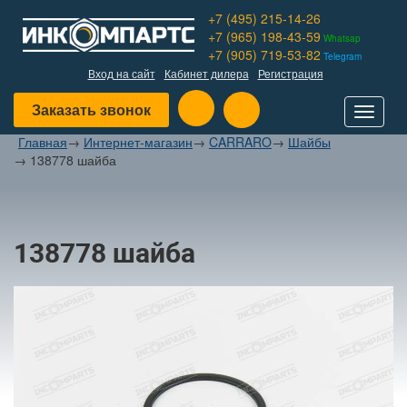
+7 (495) 215-14-26
+7 (965) 198-43-59
Whatsap
+7 (905) 719-53-82
Telegram
Вход на сайт
Кабинет дилера
Регистрация
Заказать звонок
Toggle
navigat
Главная
→
Интернет-магазин
→
CARRARO
→
Шайбы
→
138778 шайба
138778 шайба