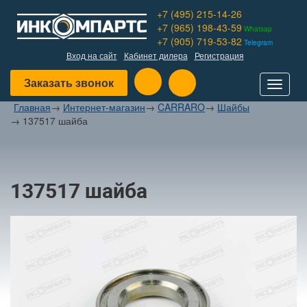
+7 (495) 215-14-26
+7 (965) 198-43-59
Whatsap
+7 (905) 719-53-82
Telegram
Вход на сайт
Кабинет дилера
Регистрация
Заказать звонок
Toggle
navigat
Главная
→
Интернет-магазин
→
CARRARO
→
Шайбы
→
137517 шайба
137517 шайба