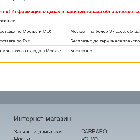
жно! Информация о ценах и наличии товара обновляется ка
ставка:
оставка по Москве и МО:
Москва - не более 3 часов, област
оставка по РФ:
Бесплатно до терминала трансп
амовывоз со склада в Москве:
Бесплатно
Интернет-магазин
Запчасти двигателя
CARRARO
Мосты
VOLVO