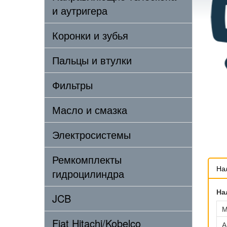
и аутригера
Коронки и зубья
Пальцы и втулки
Фильтры
Масло и смазка
Электросистемы
Ремкомплекты
На
гидроцилиндра
На
JCB
М
Fiat Hitachi/Kobelco
А