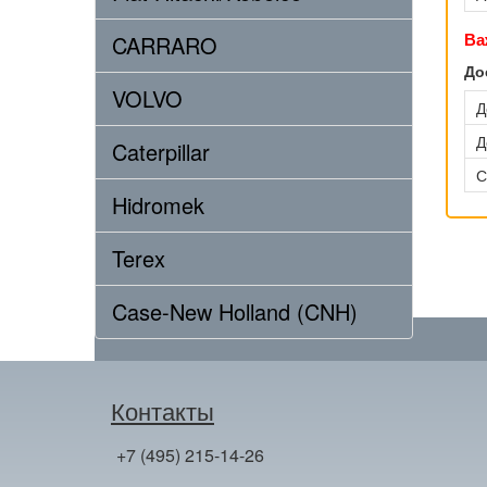
Ва
CARRARO
До
VOLVO
Д
Д
Caterpillar
С
Hidromek
Terex
Case-New Holland (CNH)
Контакты
+7 (495) 215-14-26