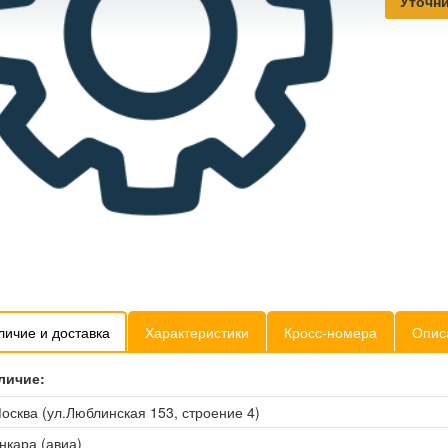
Уточни
личие и доставка
Характеристики
Кросс-номера
Опис
личие:
осква (ул.Люблинская 153, строение 4)
нкара (авиа)