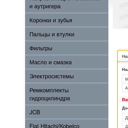
и аутригера
Коронки и зубья
Пальцы и втулки
Фильтры
На
Масло и смазка
На
Электросистемы
М
А
Ремкомплекты
гидроцилиндра
Ва
До
JCB
Д
Fiat Hitachi/Kobelco
Д