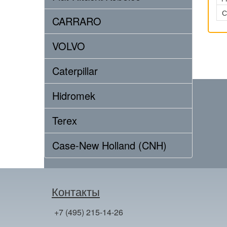
С
CARRARO
VOLVO
Caterpillar
Hidromek
Terex
Case-New Holland (CNH)
Контакты
+7 (495) 215-14-26