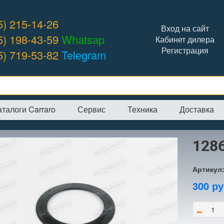
5) 215-14-26
Вход на сайт
5) 198-43-59
Whatsap
Кабинет дилера
Регистрация
5) 719-53-82
Telegram
аталоги Carraro
Сервис
Техника
Доставка
я
→
Интернет-магазин
→
CARRARO
→
Шайбы
→
128629 шайба
128
Артикул
300
ру
-