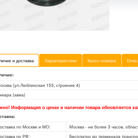
личие и доставка
Характеристики
Кросс-номера
Опис
личие:
осква (ул.Люблинская 153, строение 4)
нкара (авиа)
жно! Информация о ценах и наличии товара обновляется ка
ставка:
оставка по Москве и МО:
Москва - не более 3 часов, област
оставка по РФ:
Бесплатно до терминала трансп