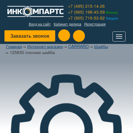
+7 (495) 215-14-26
+7 (965) 198-43-59
Whatsap
+7 (905) 719-53-82
Telegram
Вход на сайт
Кабинет дилера
Регистрация
Заказать звонок
Toggle
navigat
Главная
→
Интернет-магазин
→
CARRARO
→
Шайбы
→
125830 плоская шайба