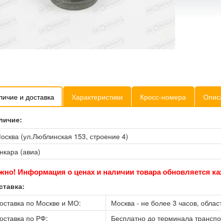
личие и доставка
Характеристики
Кросс-номера
Опис
личие:
осква (ул.Люблинская 153, строение 4)
нкара (авиа)
жно! Информация о ценах и наличии товара обновляется ка
ставка:
оставка по Москве и МО:
Москва - не более 3 часов, област
оставка по РФ:
Бесплатно до терминала трансп