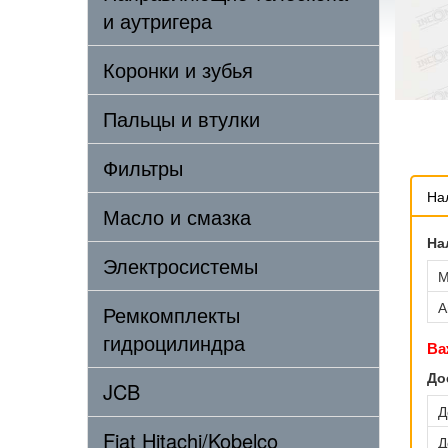
и аутригера
Коронки и зубья
Пальцы и втулки
Фильтры
На
Масло и смазка
На
Электросистемы
М
А
Ремкомплекты
гидроцилиндра
Ва
До
JCB
Д
Fiat Hitachi/Kobelco
Д