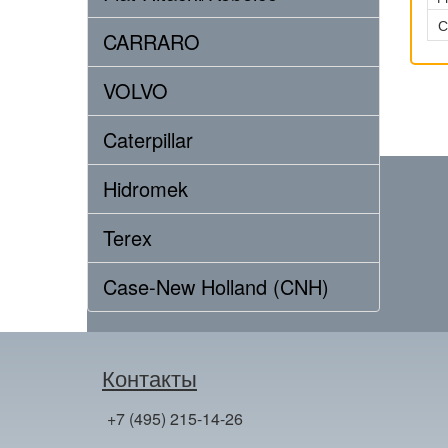
С
CARRARO
VOLVO
Caterpillar
Hidromek
Terex
Case-New Holland (CNH)
Контакты
+7 (495) 215-14-26