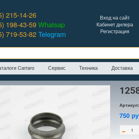
5) 215-14-26
Вход на сайт
5) 198-43-59
Whatsap
Кабинет дилера
Регистрация
5) 719-53-82
Telegram
аталоги Carraro
Сервис
Техника
Доставка
я
→
Интернет-магазин
→
CARRARO
→
Шайбы
→
125806 шайба
125
Артикул
750
ру
-