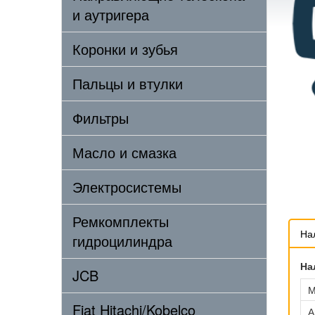
и аутригера
Коронки и зубья
Пальцы и втулки
Фильтры
Масло и смазка
Электросистемы
Ремкомплекты
На
гидроцилиндра
На
JCB
М
Fiat Hitachi/Kobelco
А