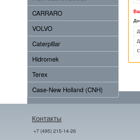
Ва
CARRARO
До
VOLVO
Д
Д
Caterpillar
С
Hidromek
Terex
Case-New Holland (CNH)
Контакты
+7 (495) 215-14-26