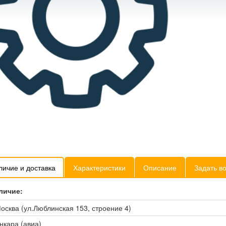
личие и доставка
Характеристики
Описание
Задать в
личие:
осква (ул.Люблинская 153, строение 4)
нкара (авиа)