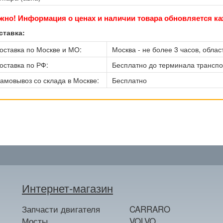
жно! Информация о ценах и наличии товара обновляется ка
ставка:
оставка по Москве и МО:
Москва - не более 3 часов, област
оставка по РФ:
Бесплатно до терминала трансп
амовывоз со склада в Москве:
Бесплатно
Интернет-магазин
Запчасти двигателя
CARRARO
Мосты
VOLVO