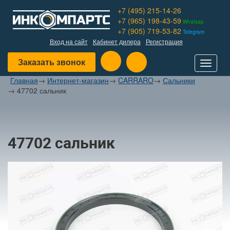
+7 (495) 215-14-26
+7 (965) 198-43-59
Whatsap
+7 (905) 719-53-82
Telegram
Вход на сайт
Кабинет дилера
Регистрация
Заказать звонок
Toggle
navigat
Главная
→
Интернет-магазин
→
CARRARO
→
Сальники
→
47702 сальник
47702 сальник