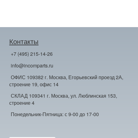
Контакты
+7 (495) 215-14-26
info@incomparts.ru
ОФИС 109382 г. Москва, Егорьевский проезд 2А,
строение 19, офис 14
СКЛАД 109341 г. Москва, ул. Люблинская 153,
строение 4
Понедельник-Пятница: с 9-00 до 17-00