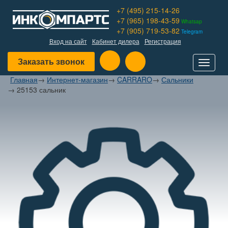
+7 (495) 215-14-26
+7 (965) 198-43-59
Whatsap
+7 (905) 719-53-82
Telegram
Вход на сайт
Кабинет дилера
Регистрация
Заказать звонок
Toggle
navigat
Главная
→
Интернет-магазин
→
CARRARO
→
Сальники
→
25153 сальник