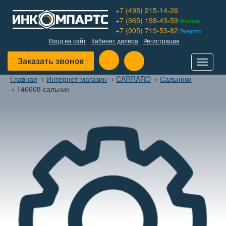
+7 (495) 215-14-26
+7 (965) 198-43-59
Whatsap
+7 (905) 719-53-82
Telegram
Вход на сайт
Кабинет дилера
Регистрация
Заказать звонок
Toggle
navigat
Главная
→
Интернет-магазин
→
CARRARO
→
Сальники
→
146668 сальник