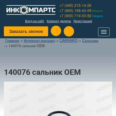
+7 (495) 215-14-26
+7 (965) 198-43-59
Whatsap
+7 (905) 719-53-82
Telegram
Вход на сайт
Кабинет дилера
Регистрация
Заказать звонок
Toggle
navigat
Главная
→
Интернет-магазин
→
CARRARO
→
Сальники
→
140076 сальник OEM
140076 сальник OEM