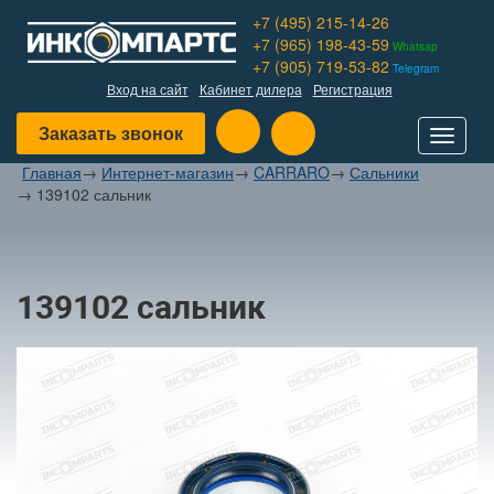
+7 (495) 215-14-26
+7 (965) 198-43-59
Whatsap
+7 (905) 719-53-82
Telegram
Вход на сайт
Кабинет дилера
Регистрация
Заказать звонок
Toggle
navigat
Главная
→
Интернет-магазин
→
CARRARO
→
Сальники
→
139102 сальник
139102 сальник