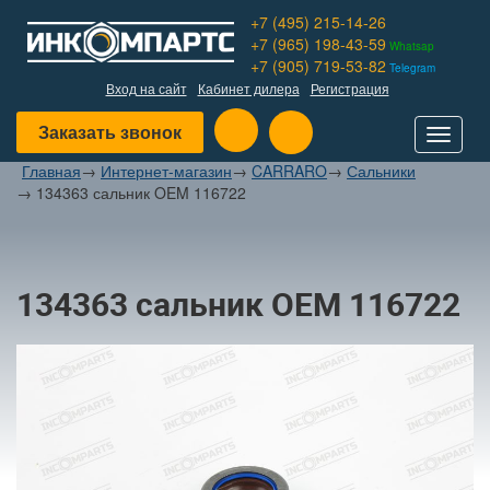
+7 (495) 215-14-26
+7 (965) 198-43-59
Whatsap
+7 (905) 719-53-82
Telegram
Вход на сайт
Кабинет дилера
Регистрация
Заказать звонок
Toggle
navigat
Главная
→
Интернет-магазин
→
CARRARO
→
Сальники
→
134363 сальник OEM 116722
134363 сальник OEM 116722