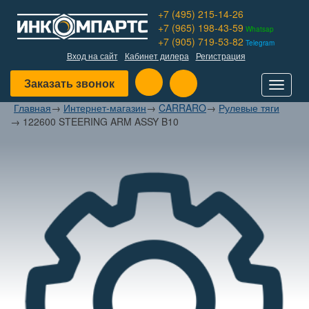
+7 (495) 215-14-26
+7 (965) 198-43-59
Whatsap
+7 (905) 719-53-82
Telegram
Вход на сайт
Кабинет дилера
Регистрация
Заказать звонок
Toggle
navigat
Главная
→
Интернет-магазин
→
CARRARO
→
Рулевые тяги
→
122600 STEERING ARM ASSY B10