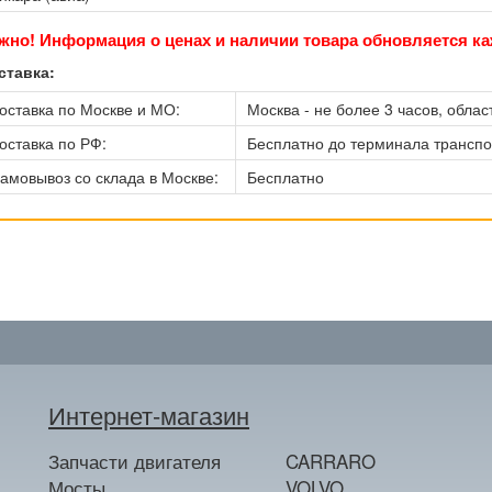
жно! Информация о ценах и наличии товара обновляется ка
ставка:
оставка по Москве и МО:
Москва - не более 3 часов, област
оставка по РФ:
Бесплатно до терминала трансп
амовывоз со склада в Москве:
Бесплатно
Интернет-магазин
Запчасти двигателя
CARRARO
Мосты
VOLVO