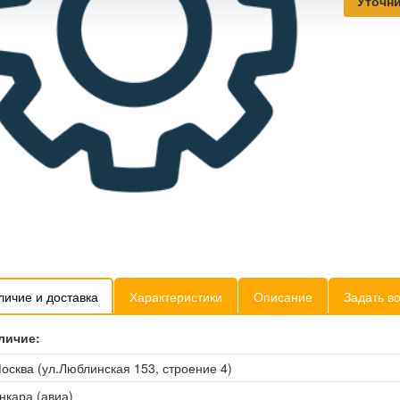
Уточни
личие и доставка
Характеристики
Описание
Задать в
личие:
осква (ул.Люблинская 153, строение 4)
нкара (авиа)