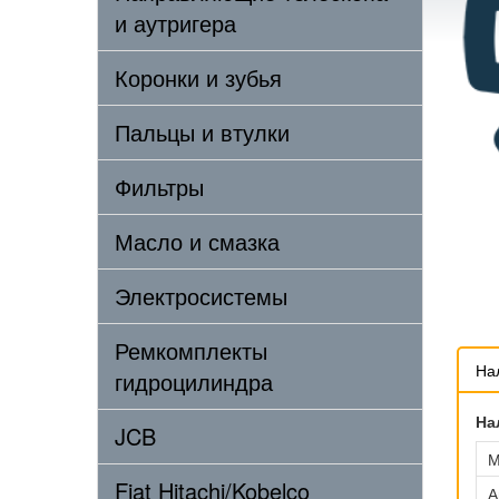
и аутригера
Коронки и зубья
Пальцы и втулки
Фильтры
Масло и смазка
Электросистемы
Ремкомплекты
На
гидроцилиндра
На
JCB
М
Fiat Hitachi/Kobelco
А