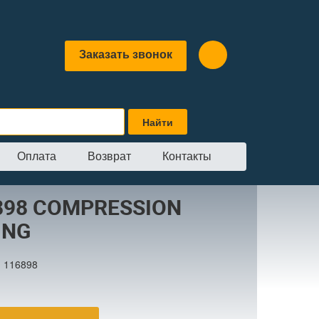
Заказать звонок
Оплата
Возврат
Контакты
SION SPRING
898 COMPRESSION
ING
:
116898