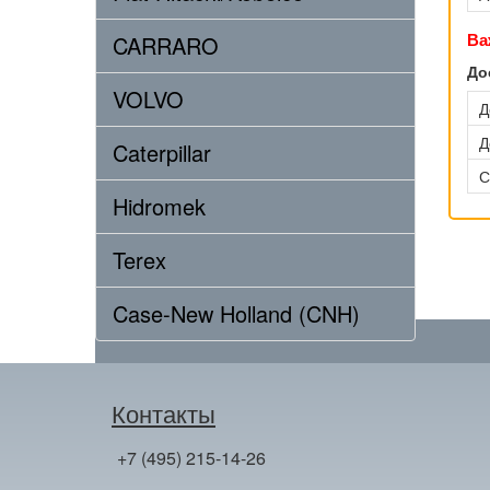
Ва
CARRARO
До
VOLVO
Д
Д
Caterpillar
С
Hidromek
Terex
Case-New Holland (CNH)
Контакты
+7 (495) 215-14-26