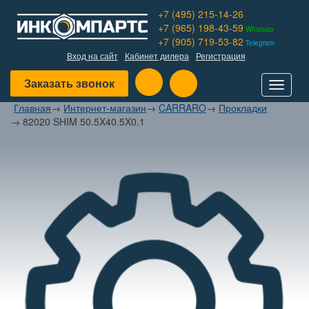
+7 (495) 215-14-26
+7 (965) 198-43-59
Whatsap
+7 (905) 719-53-82
Telegram
Вход на сайт
Кабинет дилера
Регистрация
Заказать звонок
Toggle
navigat
Главная
→
Интернет-магазин
→
CARRARO
→
Прокладки
→
82020 SHIM 50.5X40.5X0.1