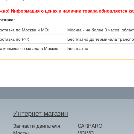
жно! Информация о ценах и наличии товара обновляется ка
ставка:
оставка по Москве и МО:
Москва - не более 3 часов, област
оставка по РФ:
Бесплатно до терминала трансп
амовывоз со склада в Москве:
Бесплатно
Интернет-магазин
Запчасти двигателя
CARRARO
Мосты
VOLVO