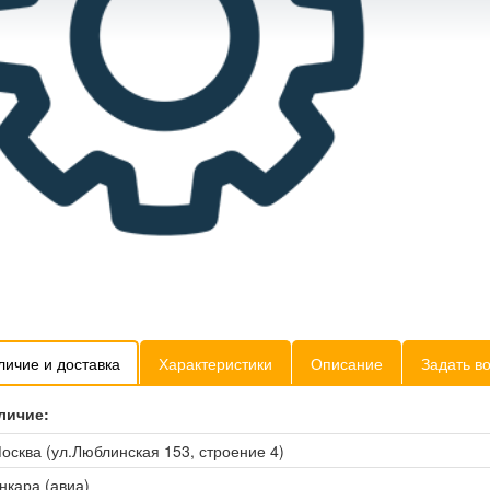
личие и доставка
Характеристики
Описание
Задать в
личие:
осква (ул.Люблинская 153, строение 4)
нкара (авиа)