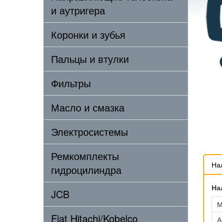
и аутригера
Коронки и зубья
Пальцы и втулки
Фильтры
Масло и смазка
Электросистемы
Ремкомплекты
На
гидроцилиндра
На
JCB
М
Fiat Hitachi/Kobelco
А