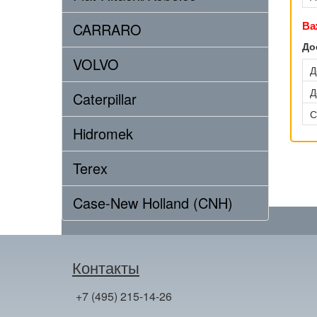
Ва
CARRARO
До
VOLVO
Д
Д
Caterpillar
С
Hidromek
Terex
Case-New Holland (CNH)
Контакты
+7 (495) 215-14-26