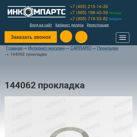
+7 (495) 215-14-26
+7 (965) 198-43-59
Whatsap
+7 (905) 719-53-82
Telegram
Вход на сайт
Кабинет дилера
Регистрация
Заказать звонок
Toggle
navigat
Главная
→
Интернет-магазин
→
CARRARO
→
Прокладки
→
144062 прокладка
144062 прокладка