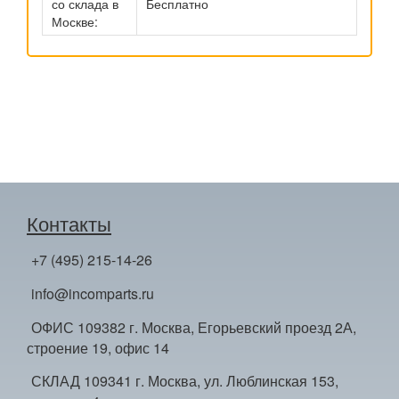
со склада в
Бесплатно
Москве:
Контакты
+7 (495) 215-14-26
info@incomparts.ru
ОФИС 109382 г. Москва, Егорьевский проезд 2А,
строение 19, офис 14
СКЛАД 109341 г. Москва, ул. Люблинская 153,