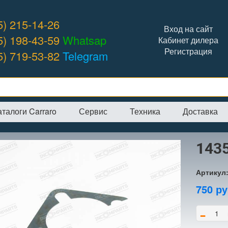
5) 215-14-26
Вход на сайт
5) 198-43-59
Whatsap
Кабинет дилера
Регистрация
5) 719-53-82
Telegram
аталоги Carraro
Сервис
Техника
Доставка
я
→
Интернет-магазин
→
CARRARO
→
Прокладки
→
143524 проклад
143
Артикул
750
ру
-