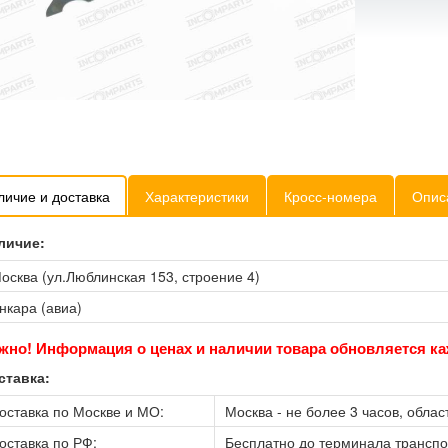
личие и доставка
Характеристики
Кросс-номера
Опис
личие:
осква (ул.Люблинская 153, строение 4)
нкара (авиа)
жно! Информация о ценах и наличии товара обновляется ка
ставка:
оставка по Москве и МО:
Москва - не более 3 часов, област
оставка по РФ:
Бесплатно до терминала трансп