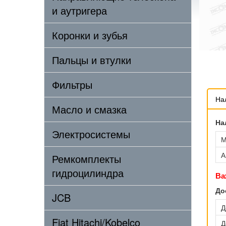
и аутригера
Коронки и зубья
Пальцы и втулки
Фильтры
На
Масло и смазка
На
Электросистемы
М
А
Ремкомплекты
гидроцилиндра
Ва
До
JCB
Д
Fiat Hitachi/Kobelco
Д