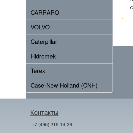
С
CARRARO
VOLVO
Caterpillar
Hidromek
Terex
Case-New Holland (CNH)
Контакты
+7 (495) 215-14-26