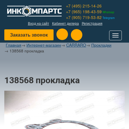
+7 (495) 215-14-26
+7 (965) 198-43-59
Whatsap
+7 (905) 719-53-82
Telegram
Вход на сайт
Кабинет дилера
Регистрация
Заказать звонок
Toggle
navigat
Главная
→
Интернет-магазин
→
CARRARO
→
Прокладки
→
138568 прокладка
138568 прокладка