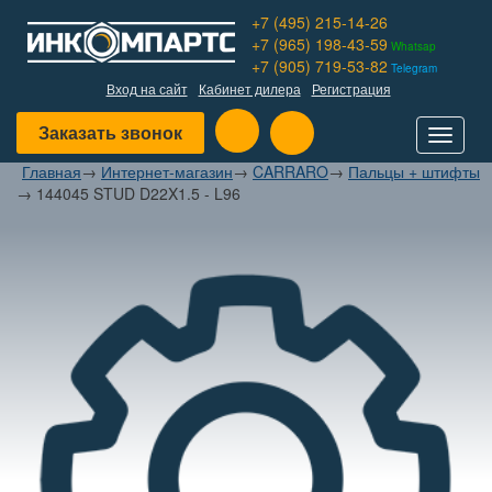
+7 (495) 215-14-26
+7 (965) 198-43-59
Whatsap
+7 (905) 719-53-82
Telegram
Вход на сайт
Кабинет дилера
Регистрация
Заказать звонок
Toggle
navigat
Главная
→
Интернет-магазин
→
CARRARO
→
Пальцы + штифты
→
144045 STUD D22X1.5 - L96