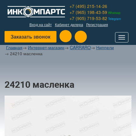
+7 (495) 215-14-26
+7 (965) 198-43-59
Whatsap
+7 (905) 719-53-82
Telegram
Вход на сайт
Кабинет дилера
Регистрация
Заказать звонок
Toggle
navigat
Главная
→
Интернет-магазин
→
CARRARO
→
Ниппели
→
24210 масленка
24210 масленка