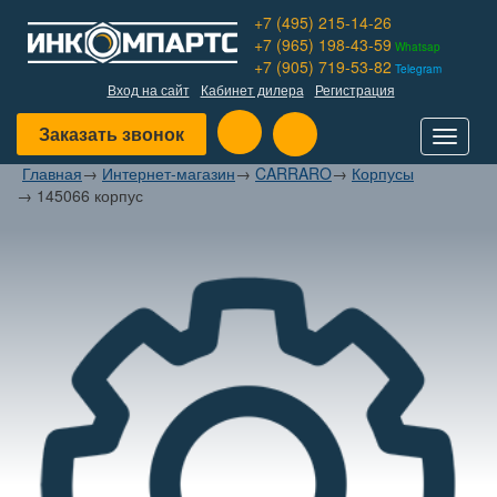
+7 (495) 215-14-26
+7 (965) 198-43-59
Whatsap
+7 (905) 719-53-82
Telegram
Вход на сайт
Кабинет дилера
Регистрация
Заказать звонок
Toggle
navigat
Главная
→
Интернет-магазин
→
CARRARO
→
Корпусы
→
145066 корпус