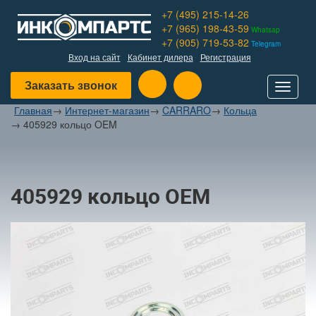
+7 (495) 215-14-26
+7 (965) 198-43-59
Whatsap
+7 (905) 719-53-82
Telegram
Вход на сайт
Кабинет дилера
Регистрация
Заказать звонок
Toggle
navigat
Главная
→
Интернет-магазин
→
CARRARO
→
Кольца
→
405929 кольцо OEM
405929 кольцо OEM