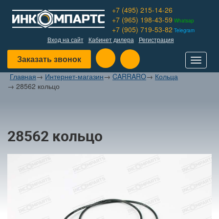
+7 (495) 215-14-26
+7 (965) 198-43-59
Whatsap
+7 (905) 719-53-82
Telegram
Вход на сайт
Кабинет дилера
Регистрация
Заказать звонок
Toggle
navigat
Главная
→
Интернет-магазин
→
CARRARO
→
Кольца
→
28562 кольцо
28562 кольцо