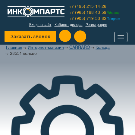
+7 (495) 215-14-26
+7 (965) 198-43-59
Whatsap
+7 (905) 719-53-82
Telegram
Вход на сайт
Кабинет дилера
Регистрация
Заказать звонок
Toggle
navigat
Главная
→
Интернет-магазин
→
CARRARO
→
Кольца
→
28551 кольцо