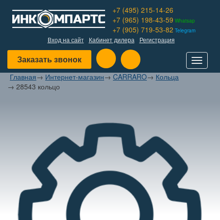
+7 (495) 215-14-26
+7 (965) 198-43-59
Whatsap
+7 (905) 719-53-82
Telegram
Вход на сайт
Кабинет дилера
Регистрация
Заказать звонок
Toggle
navigat
Главная
→
Интернет-магазин
→
CARRARO
→
Кольца
→
28543 кольцо