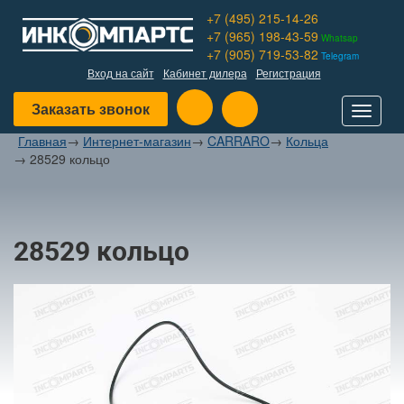
+7 (495) 215-14-26
+7 (965) 198-43-59
Whatsap
+7 (905) 719-53-82
Telegram
Вход на сайт
Кабинет дилера
Регистрация
Заказать звонок
Toggle
navigat
Главная
→
Интернет-магазин
→
CARRARO
→
Кольца
→
28529 кольцо
28529 кольцо