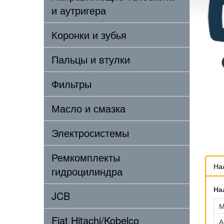
и аутригера
Коронки и зубья
Пальцы и втулки
Фильтры
Масло и смазка
Электросистемы
Ремкомплекты
На
гидроцилиндра
На
JCB
М
Fiat Hitachi/Kobelco
А