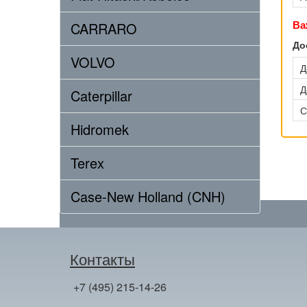
Ва
CARRARO
До
VOLVO
Д
Д
Caterpillar
С
Hidromek
Terex
Case-New Holland (CNH)
Контакты
+7 (495) 215-14-26