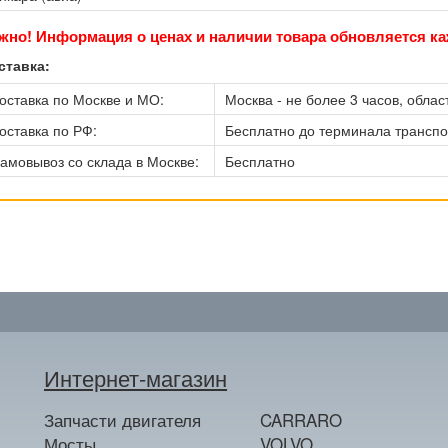
жно! Информация о ценах и наличии товара обновляется ка
ставка:
оставка по Москве и МО:
Москва - не более 3 часов, област
оставка по РФ:
Бесплатно до терминала трансп
амовывоз со склада в Москве:
Бесплатно
Интернет-магазин
Запчасти двигателя
CARRARO
Мосты
VOLVO