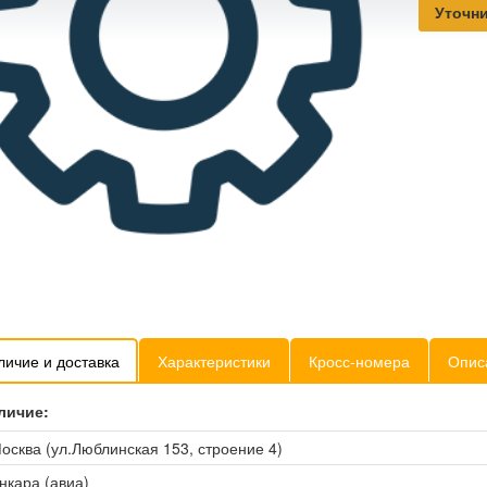
Уточни
личие и доставка
Характеристики
Кросс-номера
Опис
личие:
осква (ул.Люблинская 153, строение 4)
нкара (авиа)